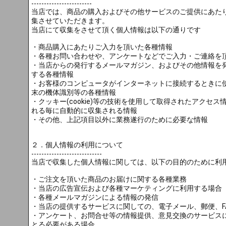
------------------------
当店では、商品の購入およびその他サービスのご提供にあた
集させていただきます。
当店にて収集をさせて頂く個人情報は以下の通りです
・商品購入にあたりご入力を頂いた各種情報
・各種お問い合わせや、アンケートなどでご入力・ご連絡を
・当店からの発行するメールマガジン、およびその他情報を
する各種情報
・お客様のコンピュータがインターネットに接続するときに使
末の機体識別等の各種情報
・クッキー(cookie)等の技術を使用して取得されたアクセ
れる毎に自動的に収集される情報
・その他、上記項目以外に業務遂行のために必要な情報
２．個人情報の利用について
----------------------------
当店で収集した個人情報に関しては、以下の目的のために利
・ご注文を頂いた商品のお届けに関する各種業務
・当店の広告宣伝および各種マーケティングに利用する場合
・各種メールマガジンによる情報の発信
・当店の提供するサービスに関しての、電子メール、郵便、F
・アンケート、お問合せ等の情報提供、意見交換のサービス
とる必要がある場合