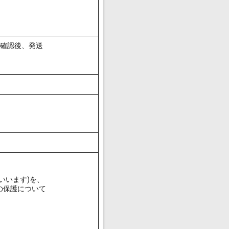
込確認後、発送
いいます)を、
の保護について