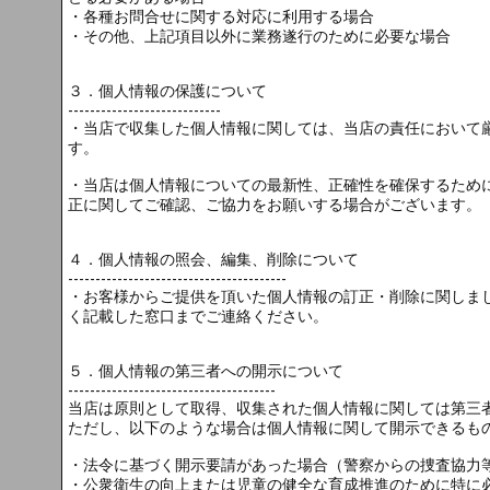
・各種お問合せに関する対応に利用する場合
・その他、上記項目以外に業務遂行のために必要な場合
３．個人情報の保護について
----------------------------
・当店で収集した個人情報に関しては、当店の責任において
す。
・当店は個人情報についての最新性、正確性を確保するため
正に関してご確認、ご協力をお願いする場合がございます。
４．個人情報の照会、編集、削除について
----------------------------------------
・お客様からご提供を頂いた個人情報の訂正・削除に関しま
く記載した窓口までご連絡ください。
５．個人情報の第三者への開示について
--------------------------------------
当店は原則として取得、収集された個人情報に関しては第三
ただし、以下のような場合は個人情報に関して開示できるも
・法令に基づく開示要請があった場合（警察からの捜査協力
・公衆衛生の向上または児童の健全な育成推進のために特に