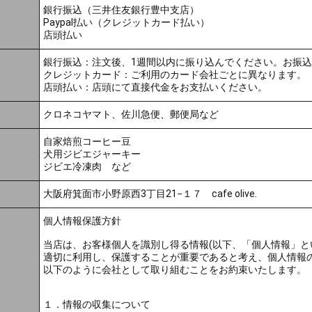
銀行振込（三井住友銀行豊中支店）
Paypal払い（クレジットカード払い）
店頭払い
銀行振込：注文後、1週間以内に振り込んでください。お振
クレジットカード：ご利用のカード会社ごとに異なります。
店頭払い：店頭にて直接代金をお支払いください。
クロネコヤマト、佐川急便、郵便局など
自家焙煎コーヒー豆
犬用ジビエジャーキー
ジビエ冷凍肉 など
大阪府箕面市小野原西3丁目21−１７ cafe olive.
個人情報保護方針
当店は、お客様個人を識別し得る情報(以下、「個人情報」と
適切に利用し、保護することが重要であると考え、個人情報
以下のように会社として取り組むことをお約束いたします。
１．情報の収集について